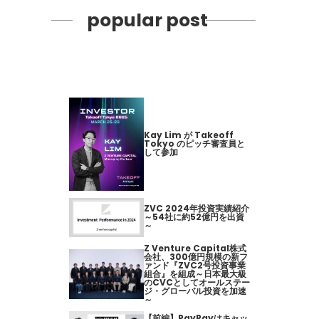
popular post
Kay Lim が Takeoff
Tokyo のピッチ審査員と
して参加
ZVC 2024年投資実績紹介
～54社に約52億円を出資
～
Z Venture Capital株式
会社、300億円規模の新フ
ァンド『ZVC2号投資事業
組合』を組成～日本最大級
のCVCとしてオールステー
ジ・グローバル投資を加速
～
【前編】PayPayはキャッ