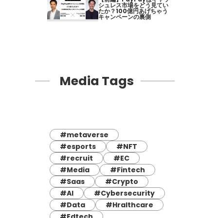
シュレス市場をどう見てい
たか？100億円あげちゃう
キャンペーンの裏側
Media Tags
#metaverse
#esports
#NFT
#recruit
#EC
#Media
#Fintech
#Saas
#Crypto
#AI
#Cybersecurity
#Data
#Hralthcare
#Edtech