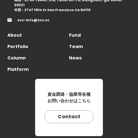
韓国：2F, AP Tower, 218, Teheran-ro, Gangnam-gu, Seoul,
06221
米国：2747 19th St San Francisco CA 94110
zvc-info@zvc.vc
About
Fund
Portfolio
Team
Column
News
Platform
資金調達・協業等各種
お問い合わせはこちら
Contact