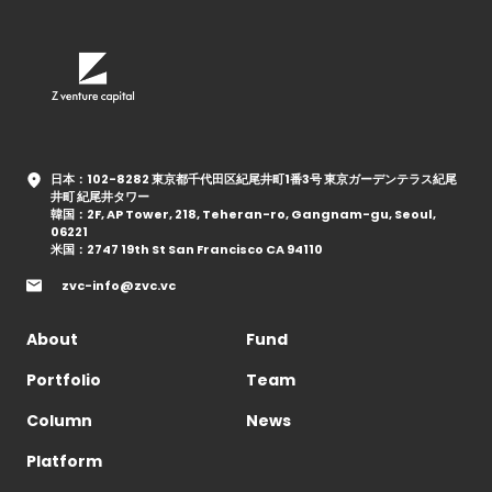
日本：102-8282 東京都千代田区紀尾井町1番3号 東京ガーデンテラス紀尾
井町 紀尾井タワー
韓国：2F, AP Tower, 218, Teheran-ro, Gangnam-gu, Seoul,
06221
米国：2747 19th St San Francisco CA 94110
zvc-info@zvc.vc
About
Fund
Portfolio
Team
Column
News
Platform