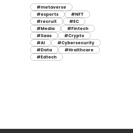
#metaverse
#esports
#NFT
#recruit
#EC
#Media
#Fintech
#Saas
#Crypto
#AI
#Cybersecurity
#Data
#Hralthcare
#Edtech