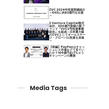
ZVC 2024年投資実績紹介
～54社に約52億円を出資
～
Z Venture Capital株式
会社、300億円規模の新フ
ァンド『ZVC2号投資事業
組合』を組成～日本最大級
のCVCとしてオールステー
ジ・グローバル投資を加速
～
【前編】PayPayはキャッ
シュレス市場をどう見てい
たか？100億円あげちゃう
キャンペーンの裏側
Media Tags