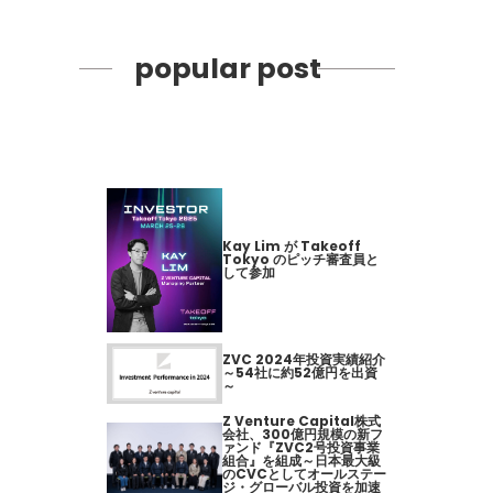
popular post
Kay Lim が Takeoff
Tokyo のピッチ審査員と
して参加
ZVC 2024年投資実績紹介
～54社に約52億円を出資
～
Z Venture Capital株式
会社、300億円規模の新フ
ァンド『ZVC2号投資事業
組合』を組成～日本最大級
のCVCとしてオールステー
ジ・グローバル投資を加速