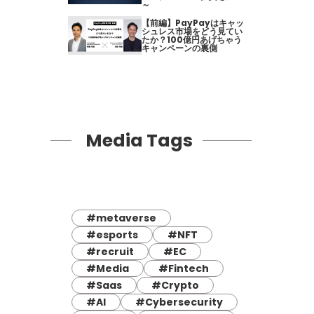
～
【前編】PayPayはキャッ
シュレス市場をどう見てい
たか？100億円あげちゃう
キャンペーンの裏側
Media Tags
#metaverse
#esports
#NFT
#recruit
#EC
#Media
#Fintech
#Saas
#Crypto
#AI
#Cybersecurity