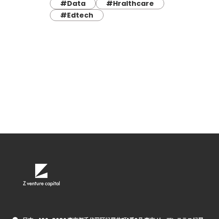
#Data
#Hralthcare
#Edtech