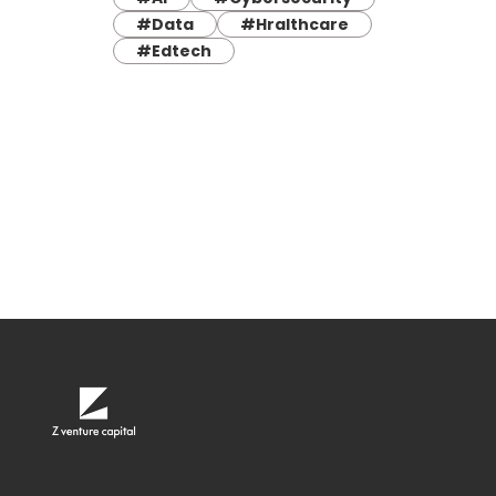
#Data
#Hralthcare
#Edtech