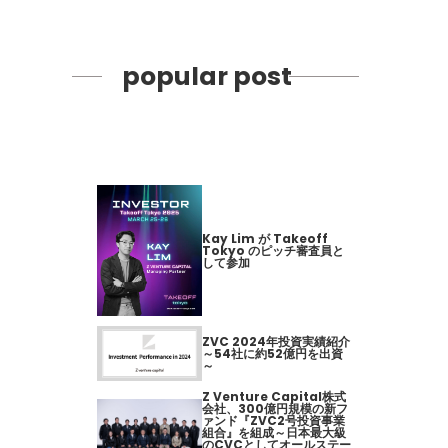
popular post
Kay Lim が Takeoff
Tokyo のピッチ審査員と
して参加
ZVC 2024年投資実績紹介
～54社に約52億円を出資
～
Z Venture Capital株式
会社、300億円規模の新フ
ァンド『ZVC2号投資事業
組合』を組成～日本最大級
のCVCとしてオールステー