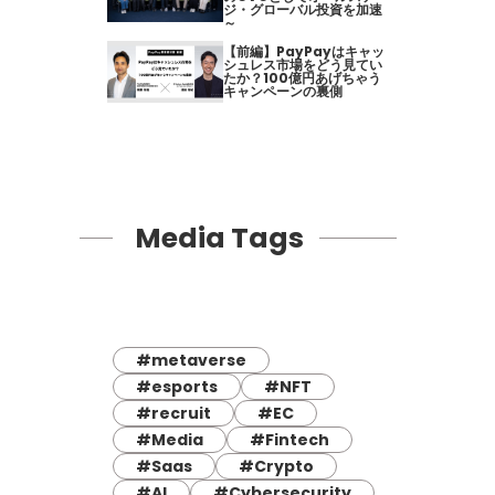
ジ・グローバル投資を加速
～
【前編】PayPayはキャッ
シュレス市場をどう見てい
たか？100億円あげちゃう
キャンペーンの裏側
Media Tags
#metaverse
#esports
#NFT
#recruit
#EC
#Media
#Fintech
#Saas
#Crypto
#AI
#Cybersecurity