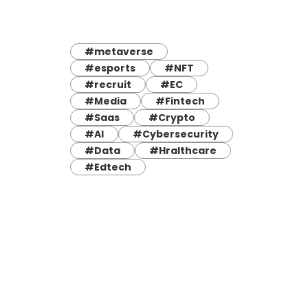
#metaverse
#esports
#NFT
#recruit
#EC
#Media
#Fintech
#Saas
#Crypto
#AI
#Cybersecurity
#Data
#Hralthcare
#Edtech