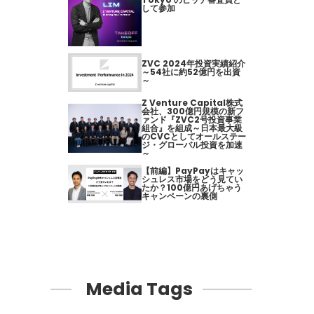
して参加
ZVC 2024年投資実績紹介
～54社に約52億円を出資
～
Z Venture Capital株式
会社、300億円規模の新フ
ァンド『ZVC2号投資事業
組合』を組成～日本最大級
のCVCとしてオールステー
ジ・グローバル投資を加速
～
【前編】PayPayはキャッ
シュレス市場をどう見てい
たか？100億円あげちゃう
キャンペーンの裏側
Media Tags