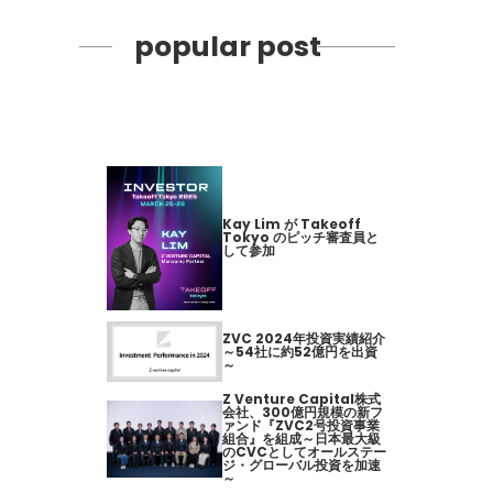
popular post
Kay Lim が Takeoff
Tokyo のピッチ審査員と
して参加
ZVC 2024年投資実績紹介
～54社に約52億円を出資
～
Z Venture Capital株式
会社、300億円規模の新フ
ァンド『ZVC2号投資事業
組合』を組成～日本最大級
のCVCとしてオールステー
ジ・グローバル投資を加速
～