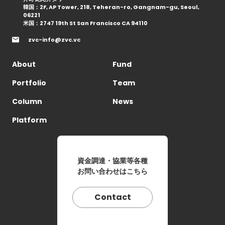
韓国：2F, AP Tower, 218, Teheran-ro, Gangnam-gu, Seoul,
06221
米国：2747 19th St San Francisco CA 94110
zvc-info@zvc.vc
About
Fund
Portfolio
Team
Column
News
Platform
資金調達・協業等各種
お問い合わせはこちら
Contact