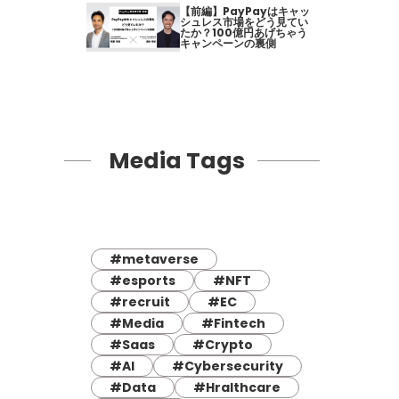
【前編】PayPayはキャッ
シュレス市場をどう見てい
たか？100億円あげちゃう
キャンペーンの裏側
Media Tags
#metaverse
#esports
#NFT
#recruit
#EC
#Media
#Fintech
#Saas
#Crypto
#AI
#Cybersecurity
#Data
#Hralthcare