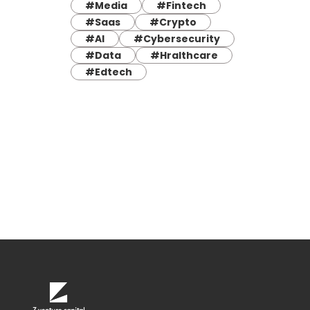
#Media
#Fintech
#Saas
#Crypto
#AI
#Cybersecurity
#Data
#Hralthcare
#Edtech