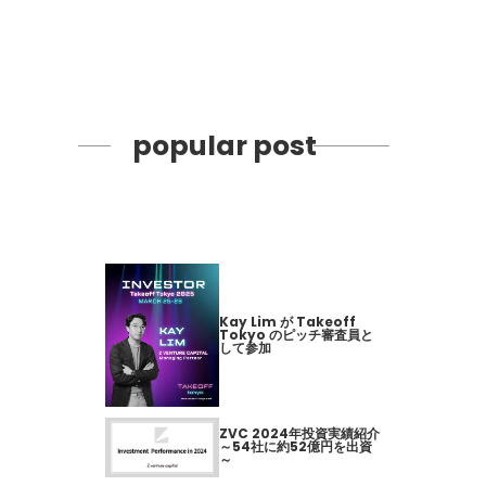
popular post
Kay Lim が Takeoff
Tokyo のピッチ審査員と
して参加
ZVC 2024年投資実績紹介
～54社に約52億円を出資
～