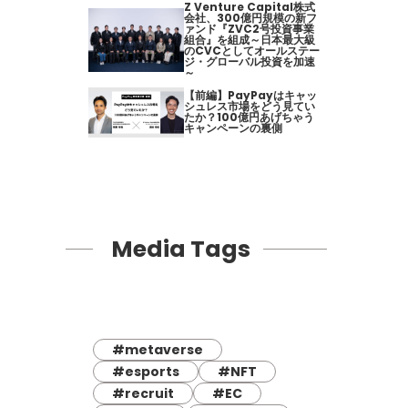
Z Venture Capital株式
会社、300億円規模の新フ
ァンド『ZVC2号投資事業
組合』を組成～日本最大級
のCVCとしてオールステー
ジ・グローバル投資を加速
～
【前編】PayPayはキャッ
シュレス市場をどう見てい
たか？100億円あげちゃう
キャンペーンの裏側
Media Tags
#metaverse
#esports
#NFT
#recruit
#EC