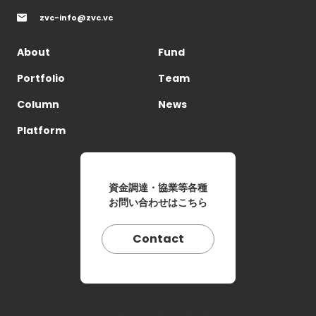
zvc-info@zvc.vc
About
Fund
Portfolio
Team
Column
News
Platform
資金調達・協業等各種
お問い合わせはこちら
Contact
© Z Venture Capital Corporation