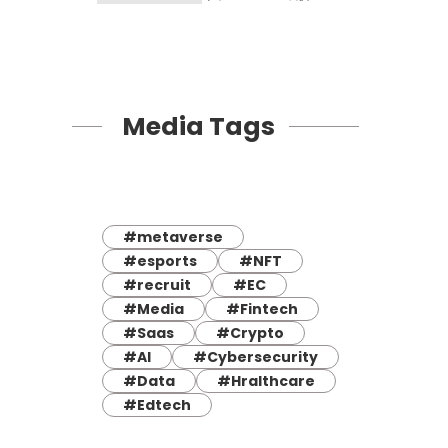
Media Tags
#metaverse
#esports
#NFT
#recruit
#EC
#Media
#Fintech
#Saas
#Crypto
#AI
#Cybersecurity
#Data
#Hralthcare
#Edtech