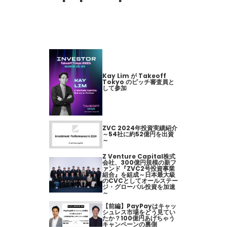
Kay Lim が Takeoff
Tokyo のピッチ審査員と
して参加
ZVC 2024年投資実績紹介
～54社に約52億円を出資
～
Z Venture Capital株式
会社、300億円規模の新フ
ァンド『ZVC2号投資事業
組合』を組成～日本最大級
のCVCとしてオールステー
ジ・グローバル投資を加速
～
【前編】PayPayはキャッ
シュレス市場をどう見てい
たか？100億円あげちゃう
キャンペーンの裏側