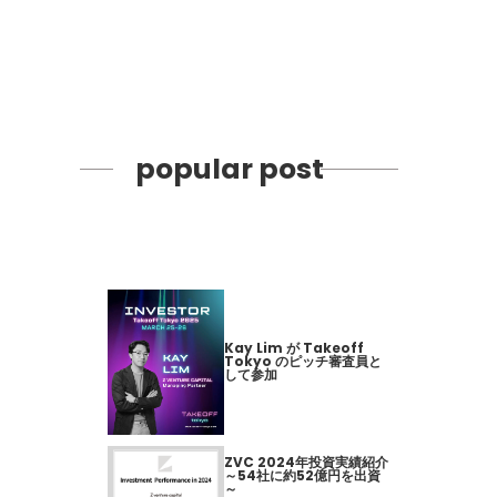
popular post
Kay Lim が Takeoff
Tokyo のピッチ審査員と
して参加
ZVC 2024年投資実績紹介
～54社に約52億円を出資
～