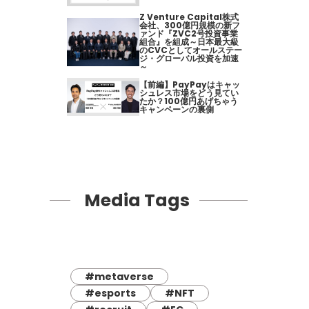
Z Venture Capital株式
会社、300億円規模の新フ
ァンド『ZVC2号投資事業
組合』を組成～日本最大級
のCVCとしてオールステー
ジ・グローバル投資を加速
～
【前編】PayPayはキャッ
シュレス市場をどう見てい
たか？100億円あげちゃう
キャンペーンの裏側
Media Tags
#metaverse
#esports
#NFT