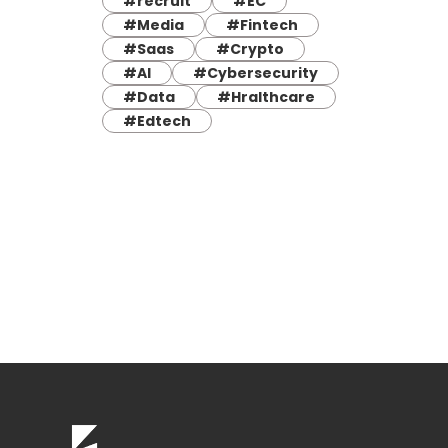
#recruit
#EC
#Media
#Fintech
#Saas
#Crypto
#AI
#Cybersecurity
#Data
#Hralthcare
#Edtech