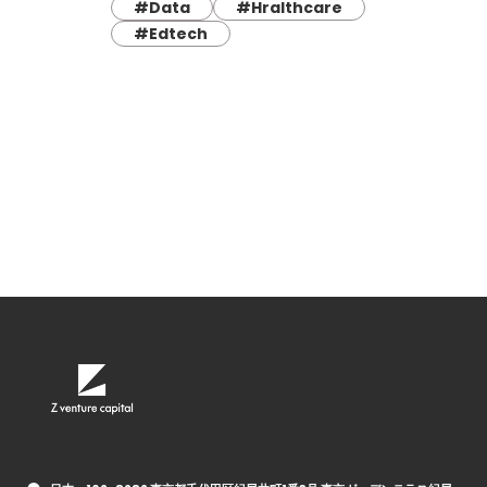
#Data
#Hralthcare
#Edtech