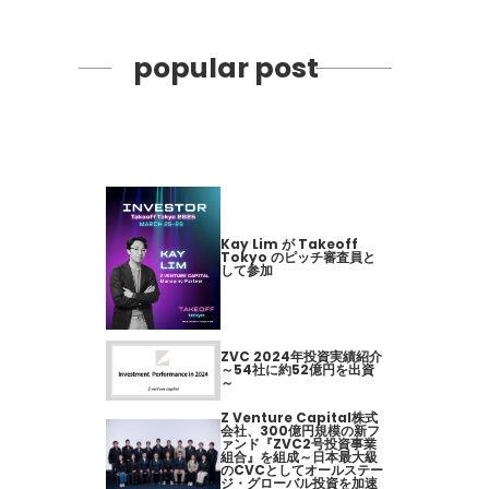
popular post
Kay Lim が Takeoff
Tokyo のピッチ審査員と
して参加
ZVC 2024年投資実績紹介
～54社に約52億円を出資
～
Z Venture Capital株式
会社、300億円規模の新フ
ァンド『ZVC2号投資事業
組合』を組成～日本最大級
のCVCとしてオールステー
ジ・グローバル投資を加速