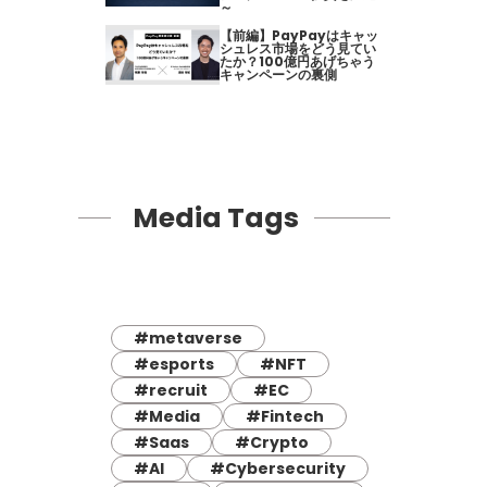
～
【前編】PayPayはキャッ
シュレス市場をどう見てい
たか？100億円あげちゃう
キャンペーンの裏側
Media Tags
#metaverse
#esports
#NFT
#recruit
#EC
#Media
#Fintech
#Saas
#Crypto
#AI
#Cybersecurity