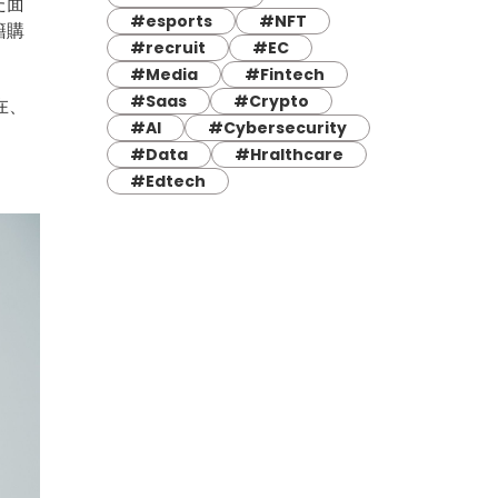
た面
#esports
#NFT
籍購
#recruit
#EC
#Media
#Fintech
#Saas
#Crypto
在、
#AI
#Cybersecurity
#Data
#Hralthcare
#Edtech