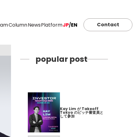
Contact
eam
Column
News
Platform
JP
/
EN
popular post
Kay Lim が Takeoff
Tokyo のピッチ審査員と
して参加