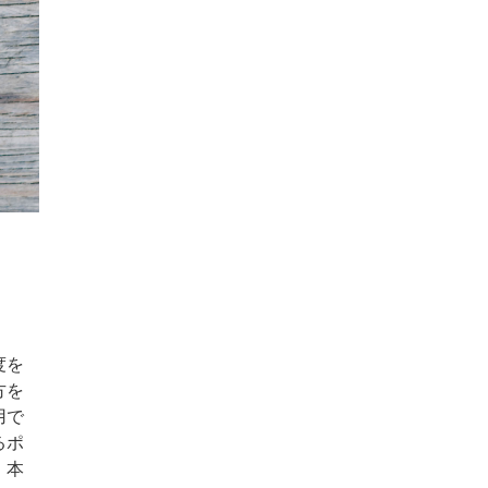
度を
方を
用で
るポ
、本