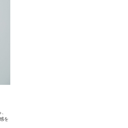
ら、
塞感を