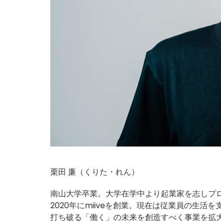
栗田 廉（くりた・れん）
南山大学卒業。大学在学中より起業家を志しプ
2020年にmiiveを創業。現在は従業員の生活
打ち破る「働く」の未来を創造すべく事業を拡