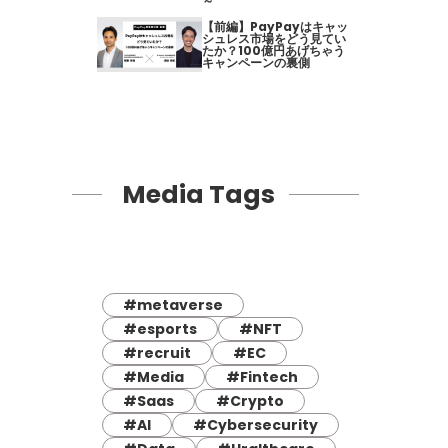
～
【前編】PayPayはキャッ
シュレス市場をどう見てい
たか？100億円あげちゃう
キャンペーンの裏側
Media Tags
#metaverse
#esports
#NFT
#recruit
#EC
#Media
#Fintech
#Saas
#Crypto
#AI
#Cybersecurity