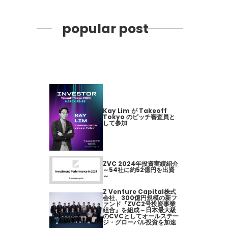
popular post
Kay Lim が Takeoff
Tokyo のピッチ審査員と
して参加
ZVC 2024年投資実績紹介
～54社に約52億円を出資
～
Z Venture Capital株式
会社、300億円規模の新フ
ァンド『ZVC2号投資事業
組合』を組成～日本最大級
のCVCとしてオールステー
ジ・グローバル投資を加速