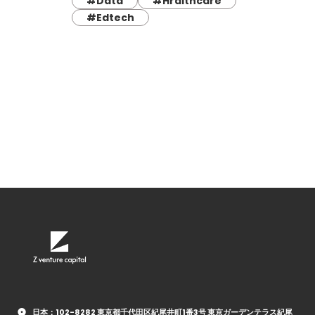
#Data
#Hralthcare
#Edtech
日本：102-8282 東京都千代田区紀尾井町1番3号 東京ガーデンテラス紀尾