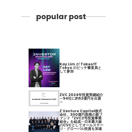
popular post
Kay Lim が Takeoff
Tokyo のピッチ審査員と
して参加
ZVC 2024年投資実績紹介
～54社に約52億円を出資
～
Z Venture Capital株式
会社、300億円規模の新フ
ァンド『ZVC2号投資事業
組合』を組成～日本最大級
のCVCとしてオールステー
ジ・グローバル投資を加速