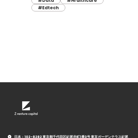
#Data
#Hralthcare
#Edtech
日本：102-8282 東京都千代田区紀尾井町1番3号 東京ガーデンテラス紀尾