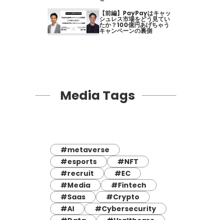
～
【前編】PayPayはキャッ
シュレス市場をどう見てい
たか？100億円あげちゃう
キャンペーンの裏側
Media Tags
#metaverse
#esports
#NFT
#recruit
#EC
#Media
#Fintech
#Saas
#Crypto
#AI
#Cybersecurity