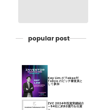
popular post
Kay Lim が Takeoff
Tokyo のピッチ審査員と
して参加
ZVC 2024年投資実績紹介
～54社に約52億円を出資
～