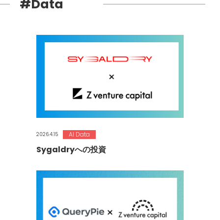
#Data
AI Data
2026.4.15
Sygaldryへの投資