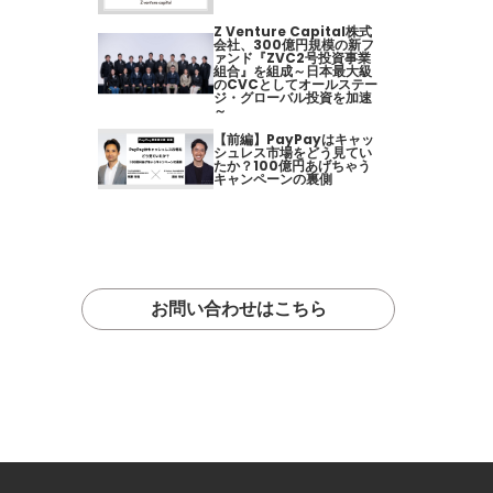
Z Venture Capital株式
会社、300億円規模の新フ
ァンド『ZVC2号投資事業
組合』を組成～日本最大級
のCVCとしてオールステー
ジ・グローバル投資を加速
～
【前編】PayPayはキャッ
シュレス市場をどう見てい
たか？100億円あげちゃう
キャンペーンの裏側
お問い合わせはこちら