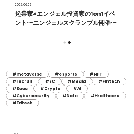
2026.06.05
起業家×エンジェル投資家の1on1イベ
ント〜エンジェルスクランブル開催〜
#metaverse
#esports
#NFT
#recruit
#EC
#Media
#Fintech
#Saas
#Crypto
#AI
#Cybersecurity
#Data
#Hralthcare
#Edtech