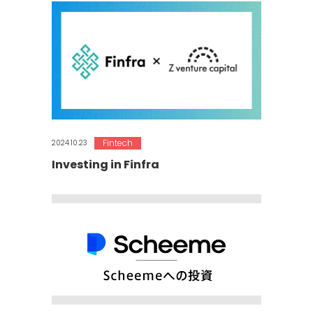
Fintech
2024.10.23
Investing in Finfra