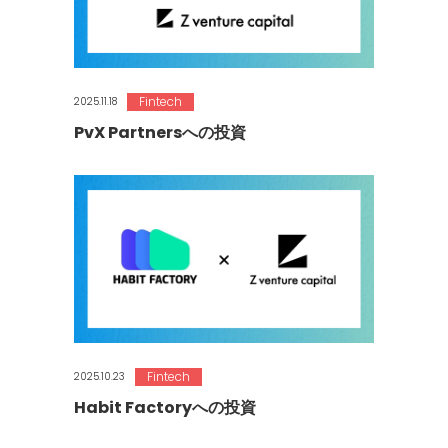
Fintech
2025.11.18
PvX Partnersへの投資
Fintech
2025.10.23
Habit Factoryへの投資