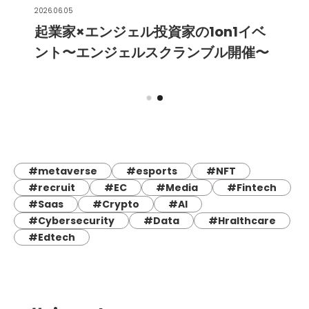
2026.06.05
起業家×エンジェル投資家の1on1イベ
ント〜エンジェルスクランブル開催〜
#metaverse
#esports
#NFT
#recruit
#EC
#Media
#Fintech
#Saas
#Crypto
#AI
#Cybersecurity
#Data
#Hralthcare
#Edtech