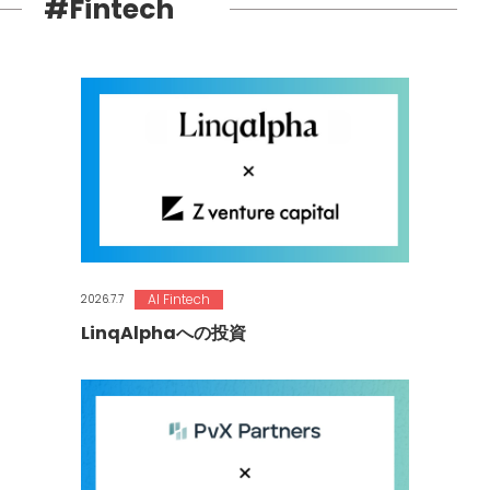
#Fintech
AI Fintech
2026.7.7
LinqAlphaへの投資