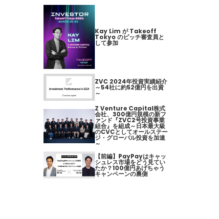
Kay Lim が Takeoff
Tokyo のピッチ審査員と
して参加
ZVC 2024年投資実績紹介
～54社に約52億円を出資
～
Z Venture Capital株式
会社、300億円規模の新フ
ァンド『ZVC2号投資事業
組合』を組成～日本最大級
のCVCとしてオールステー
ジ・グローバル投資を加速
～
【前編】PayPayはキャッ
シュレス市場をどう見てい
たか？100億円あげちゃう
キャンペーンの裏側